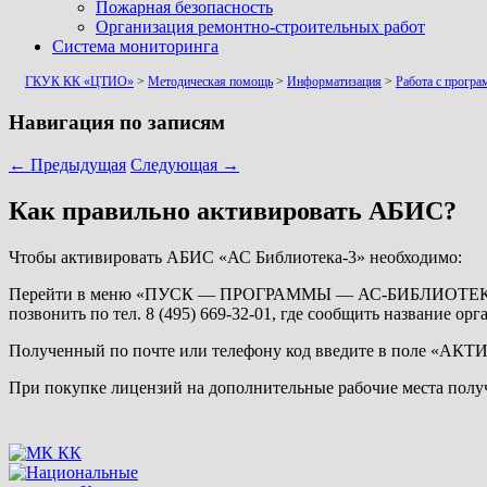
Пожарная безопасность
Организация ремонтно-строительных работ
Система мониторинга
ГКУК КК «ЦТИО»
>
Методическая помощь
>
Информатизация
>
Работа с прогр
Навигация по записям
←
Предыдущая
Следующая
→
Как правильно активировать АБИС?
Чтобы активировать АБИС «АС Библиотека-3» необходимо:
Перейти в меню «ПУСК — ПРОГРАММЫ — АС-БИБЛИОТЕКА-3 —
позвонить по тел. 8 (495) 669-32-01, где сообщить название ор
Полученный по почте или телефону код введите в поле 
При покупке лицензий на дополнительные рабочие места по