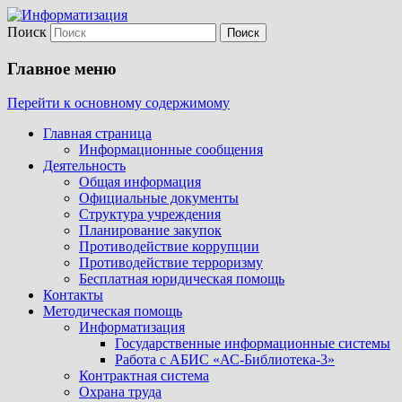
Поиск
Центр технического и информационног
ГКУК КК «ЦТИО»
Главное меню
Перейти к основному содержимому
Главная страница
Информационные сообщения
Деятельность
Общая информация
Официальные документы
Структура учреждения
Планирование закупок
Противодействие коррупции
Противодействие терроризму
Бесплатная юридическая помощь
Контакты
Методическая помощь
Информатизация
Государственные информационные системы
Работа с АБИС «АС-Библиотека-3»
Контрактная система
Охрана труда