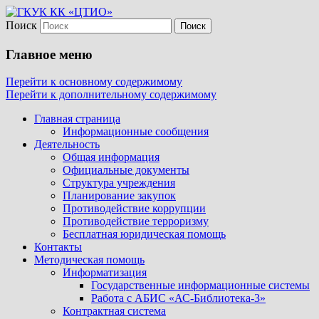
Поиск
Центр технического и
ГКУК КК «ЦТИО»
информационного обеспечения
Главное меню
Перейти к основному содержимому
Перейти к дополнительному содержимому
Главная страница
Информационные сообщения
Деятельность
Общая информация
Официальные документы
Структура учреждения
Планирование закупок
Противодействие коррупции
Противодействие терроризму
Бесплатная юридическая помощь
Контакты
Методическая помощь
Информатизация
Государственные информационные системы
Работа с АБИС «АС-Библиотека-3»
Контрактная система